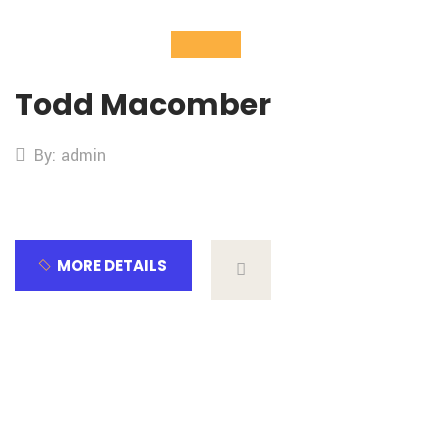
02
Nov
Todd Macomber
By: admin
MORE DETAILS