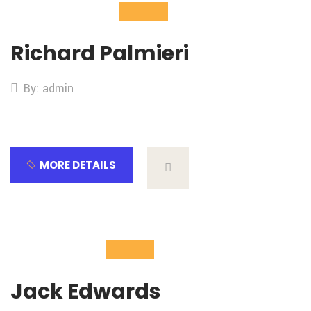
04
Nov
Richard Palmieri
By: admin
MORE DETAILS
04
Nov
Jack Edwards