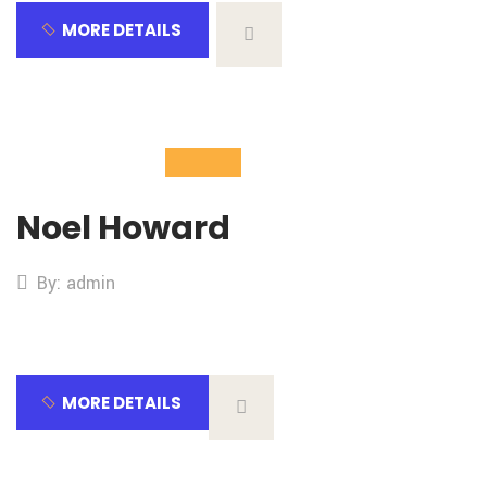
MORE DETAILS
02
Nov
Noel Howard
By: admin
MORE DETAILS