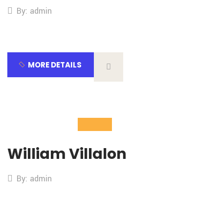
By: admin
MORE DETAILS
02
Nov
William Villalon
By: admin