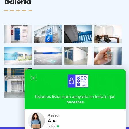
Galería
Estamos listos para apoyarte en todo lo que
necesites
Asesor
Ana
online