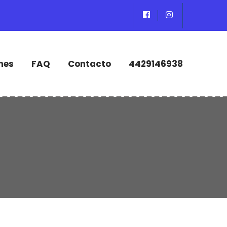
nes
FAQ
Contacto
4429146938