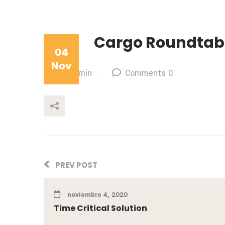
Cargo Roundtab
04
Nov
By: admin
Comments 0
This Post
PREV POST
noviembre 4, 2020
Time Critical Solution