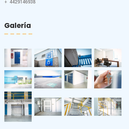
4429146938
Galería