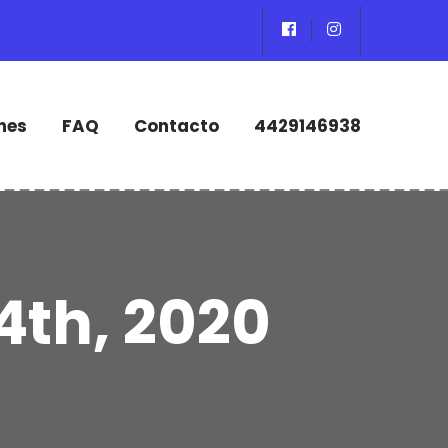
nes
FAQ
Contacto
4429146938
4th, 2020