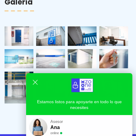
Galería
Estamos listos para apoyarte en todo lo que
necesites
Asesor
Ana
online