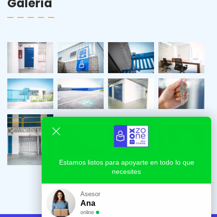
Galería
Estamos listos para apoyarte en todo lo que
necesites
Asesor
Ana
online