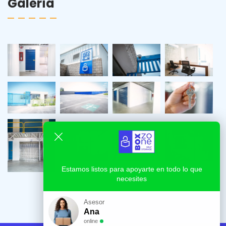
Galería
Estamos listos para apoyarte en todo lo que
necesites
Asesor
Ana
online